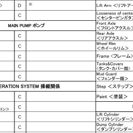
※
D
C
C
C
C
C
C
C
C
コン＞
C
C