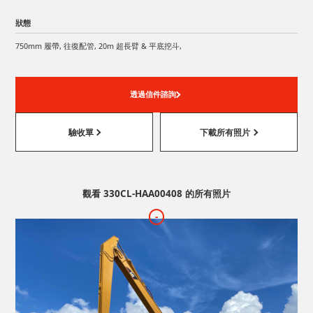
狀態
750mm 履帶, 往復配管, 20m 超長臂 & 平底挖斗,
透過信件諮詢
驗收單
下載所有照片
觀看 330CL-HAA00408 的所有照片