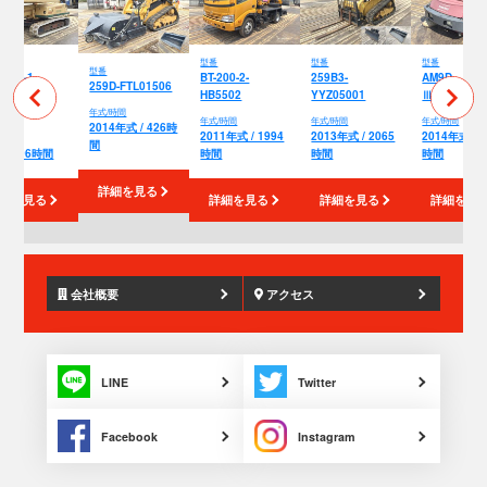
型番
型番
型番
型番
125S-1-
BT-200-2-
259B3-
AM9D-
259D-FTL01506
049
HB5502
YYZ05001
Ⅲ-1401827
年式/時間
/時間
年式/時間
年式/時間
年式/時間
2014年式 / 426時
97年
2011年式 / 1994
2013年式 / 2065
2014年式 / 1
間
 10496時間
時間
時間
時間
詳細を見る
細を見る
詳細を見る
詳細を見る
詳細を見
会社概要
アクセス
LINE
Twitter
Facebook
Instagram