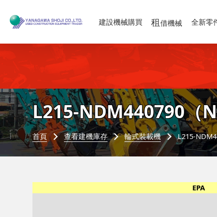
租
建設機械購買
全新零
借機械
L215-NDM440790
（N
首頁
查看建機庫存
輪式裝載機
L215-NDM
EPA