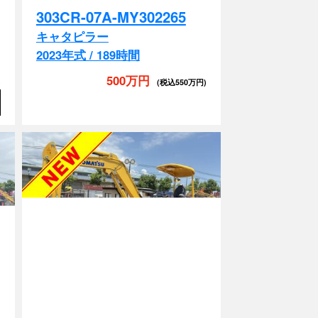
キャタピラー
2023年式 / 189時間
500万円
)
(税込550万円)
A
配管付き
排土板
EPA