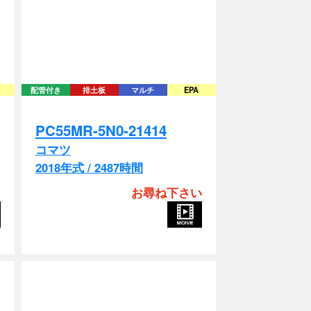
配管付き
排土板
マルチ
EPA
PC55MR-5N0-21414
コマツ
2018年式 / 2487時間
お尋ね下さい
)