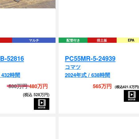
マルチ
配管付き
排土板
EPA
B-52816
PC55MR-5-24939
コマツ
/ 432時間
2024年式 / 638時間
500万円
480万円
565万円
(税込 528万円)
(税込621.5万円