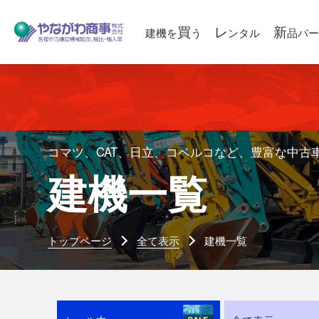
買
レ
新
建機を
う
ンタル
品パー
コマツ、CAT、日立、コベルコなど、豊富な中古
建機一覧
トップページ
全て表示
建機一覧