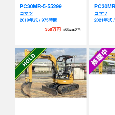
コマツ
コマツ
2019年式 / 975時間
2021年式 
350万円
(税込385万円)
排土板
マルチ
配管付き
排土板