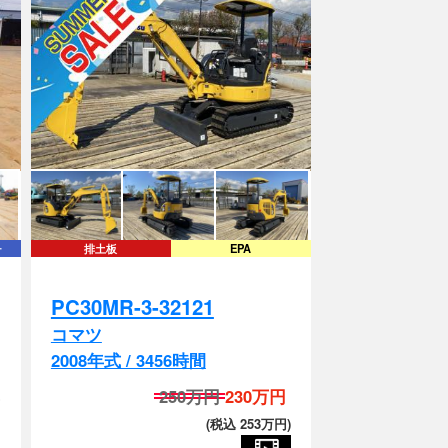
チ
排土板
EPA
PC30MR-3-32121
コマツ
2008年式 / 3456時間
250万円
230万円
)
(税込 253万円)