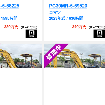
コマツ
/ 1595時間
2023年式 / 636時間
380万円
340万円
(税込418万円)
(税込374万円
クレーン
マルチ
EPA
配管付き
排土板
クレーン
マルチ
EP