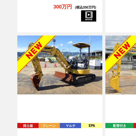
300万円
(税込330万円)
排土板
クレーン
マルチ
EPA
配管付き
PC30MR-5-55299
PC30MR