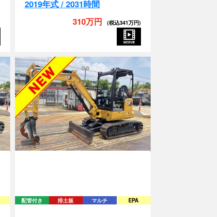
310万円
)
(税込341万円)
配管付き
排土板
マルチ
EPA
303CR-07A-MY302265