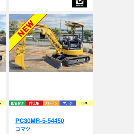
A
配管付き
排土板
クレーン
マルチ
EPA
PC30MR-5-54450
コマツ
2019年式 / 2031時間