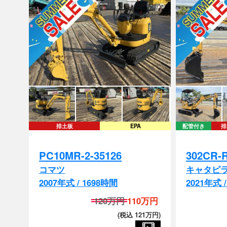
排土板
EPA
配管付き
排
PC10MR-2-35126
302CR-
コマツ
キャタピ
2007年式 / 1698時間
2021年式 
120万円
110万円
(税込 121万円)