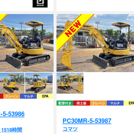
クレーン
マルチ
EPA
配管付き
排土板
クレーン
マルチ
EP
-5-53986
PC30MR-5-53987
コマツ
/ 1518時間
2018年式 / 1160時間