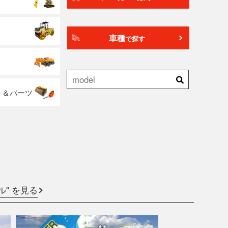
車種
で探す
ト＆パーツ
ル" を見る