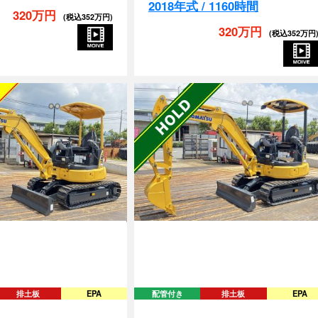
320万円
320万円
(税込352万円)
(税込352万円
排土板
EPA
配管付き
排土板
EPA
-5-58225
PC30MR-5-59520