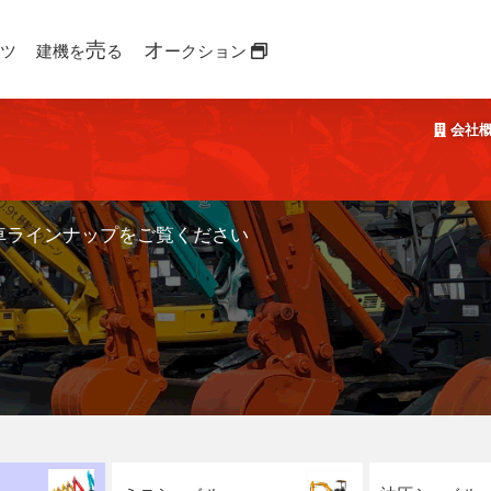
売
オ
ツ
建機を
る
ークション
会社
車ラインナップをご覧ください