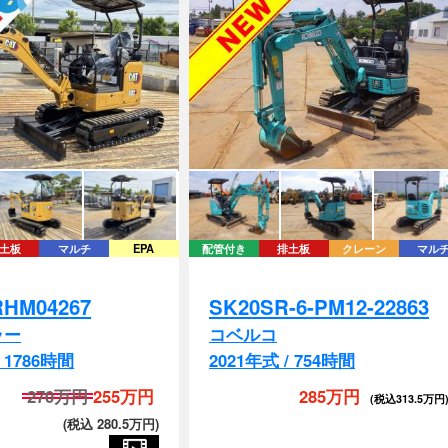
土板
マルチ
EPA
配管付き
排土板
クレーン
マル
RHM04267
SK20SR-6-PM12-22863
ラー
コベルコ
/ 1786時間
2021年式 / 754時間
270万円
255万円
285万円
(税込313.5万円
(税込 280.5万円)