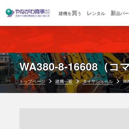
買
レ
新
建機を
う
ンタル
品パー
WA380-8-16608
（コマ
トップページ
建機一覧
タイヤショベル
W