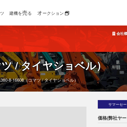
売
オ
ツ
建機を
る
ークション
会社
ツ / タイヤショベル）
A380-8-16608（コマツ / タイヤショベル）
サマーセー
価格(弊社ヤー