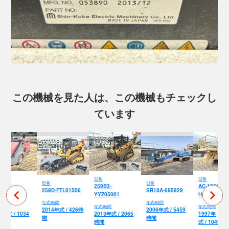
この機械を見た人は、この機械もチェックし
ています
型番
型番
型番
型番
D-
259B3-
AC-125S-1-
259D-FTL01506
SR18A-695929
4018279
YYZ05001
HA0049
年式/時間
年式/時間
/時間
年式/時間
年式/時間
2014年式 / 426時
2006年式 / 5459
4年式 / 1034
2013年式 / 2065
1997年
間
時間
間
時間
式 / 10496