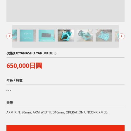
價格(EX:YANASHO YARD/KOBE)
650,000日圓
年份 / 時數
- / -
狀態
ARM PIN: 80mm, ARM WIDTH: 310mm, OPERATION UNCONFIRMED,