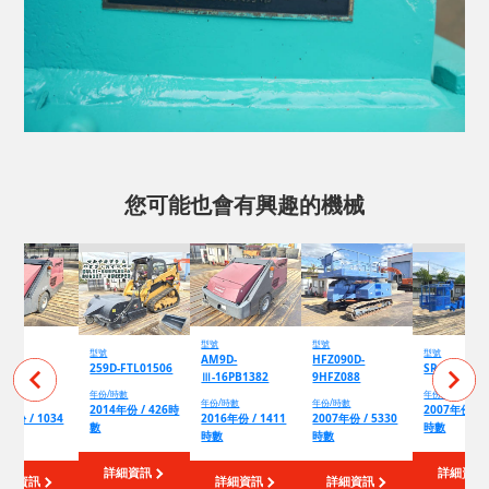
您可能也會有興趣的機械
型號
型號
型號
型號
9D-
AM9D-
HFZ090D-
259D-FTL01506
SR18A-7071
4018279
Ⅲ-16PB1382
9HFZ088
年份/時數
年份/時數
/時數
年份/時數
年份/時數
2014年份 / 426時
2007年份 / 
4年份 / 1034
2016年份 / 1411
2007年份 / 5330
數
時數
數
時數
時數
詳細資訊
詳細資訊
詳細資訊
詳細資訊
詳細資訊