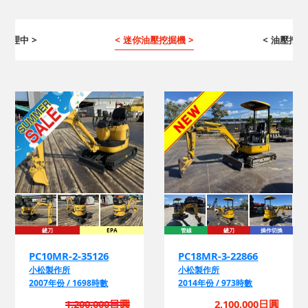
 修理中 >
< 迷你油壓挖掘機 >
< 油壓挖掘
鏟刀
EPA
管線
鏟刀
操作切換
EPA
PC10MR-2-35126
PC18MR-3-22866
小松製作所
小松製作所
2007年份 / 1698時數
2014年份 / 973時數
1,200,000日圓
2,100,000日圓