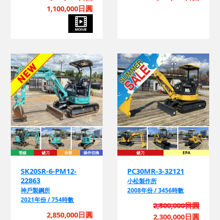
詢
1,100,000日圓
管線
鏟刀
吊臂
操作切換
鏟刀
EPA
換
SK20SR-6-PM12-
PC30MR-3-32121
22863
小松製作所
神戶製鋼所
2008年份 / 3456時數
2021年份 / 754時數
2,500,000日圓
詢
2,850,000日圓
2,300,000日圓