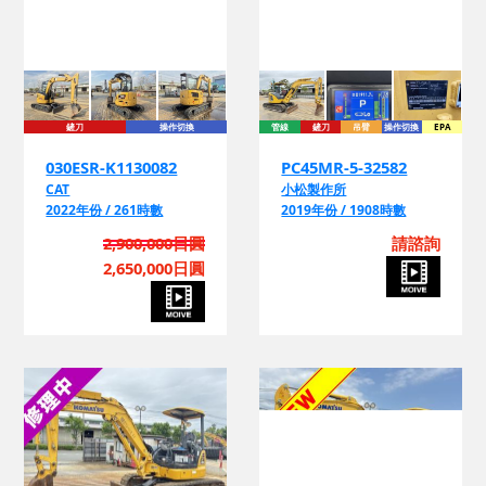
鏟刀
操作切換
管線
鏟刀
吊臂
操作切換
EPA
030ESR-K1130082
PC45MR-5-32582
CAT
小松製作所
2022年份 / 261時數
2019年份 / 1908時數
2,900,000日圓
請諮詢
2,650,000日圓