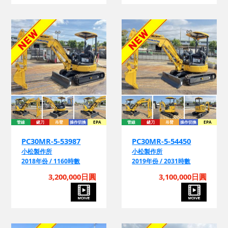
管線
鏟刀
吊臂
操作切換
EPA
管線
鏟刀
吊臂
操作切換
EPA
PC30MR-5-53987
PC30MR-5-54450
小松製作所
小松製作所
2018年份 / 1160時數
2019年份 / 2031時數
3,200,000日圓
3,100,000日圓
管