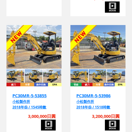
鏟刀
吊臂
操作切換
EPA
管線
鏟刀
吊臂
操作切換
EPA
PC30MR-5-53855
PC30MR-5-53986
小松製作所
小松製作所
2018年份 / 1545時數
2018年份 / 1518時數
3,000,000日圓
3,200,000日圓
詢