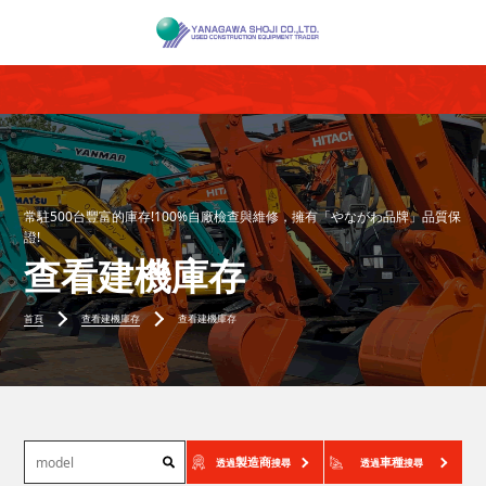
常駐500台豐富的庫存!100%自廠檢查與維修，擁有「やながわ品牌」品質保
證!
查看建機庫存
首頁
查看建機庫存
查看建機庫存
製造商
車種
透過
搜尋
透過
搜尋