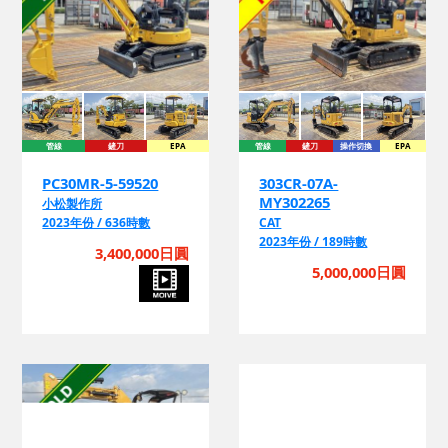
管線
鏟刀
EPA
管線
鏟刀
操作切換
EPA
PC30MR-5-59520
303CR-07A-
MY302265
小松製作所
2023年份 / 636時數
CAT
2023年份 / 189時數
3,400,000日圓
5,000,000日圓