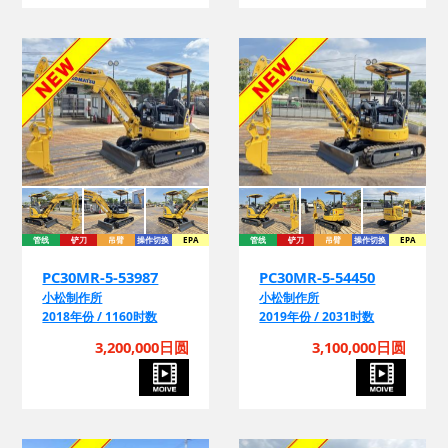
管线
铲刀
吊臂
操作切换
EPA
管线
铲刀
吊臂
操作切换
EPA
PC30MR-5-53987
PC30MR-5-54450
小松制作所
小松制作所
2018年份 / 1160时数
2019年份 / 2031时数
3,200,000日圆
3,100,000日圆
管