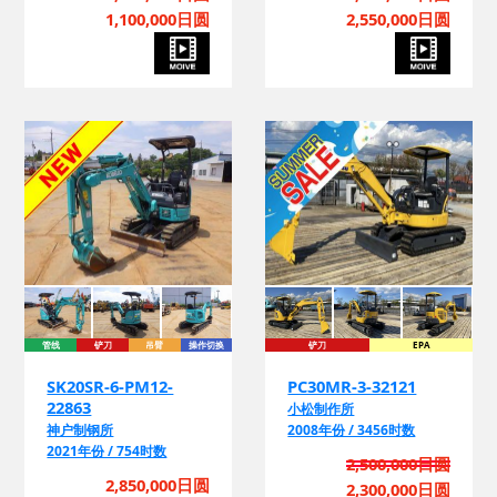
询
1,100,000日圆
2,550,000日圆
管线
铲刀
吊臂
操作切换
铲刀
EPA
换
SK20SR-6-PM12-
PC30MR-3-32121
22863
小松制作所
神户制钢所
2008年份 / 3456时数
2021年份 / 754时数
2,500,000日圆
询
2,850,000日圆
2,300,000日圆