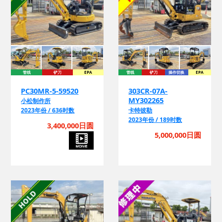
管线
铲刀
EPA
管线
铲刀
操作切换
EPA
PC30MR-5-59520
303CR-07A-
MY302265
小松制作所
2023年份 / 636时数
卡特彼勒
2023年份 / 189时数
3,400,000日圆
5,000,000日圆