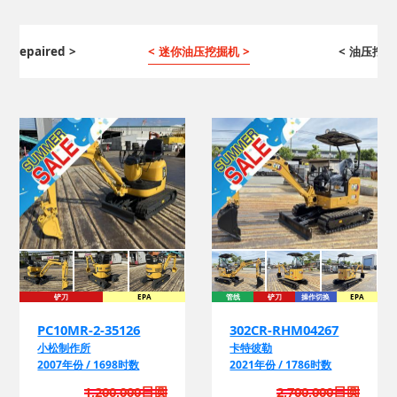
ng Repaired >
< 迷你油压挖掘机 >
< 油压挖掘
铲刀
EPA
管线
铲刀
操作切换
EPA
EPA
PC10MR-2-35126
302CR-RHM04267
小松制作所
卡特彼勒
2007年份 / 1698时数
2021年份 / 1786时数
1,200,000日圆
2,700,000日圆