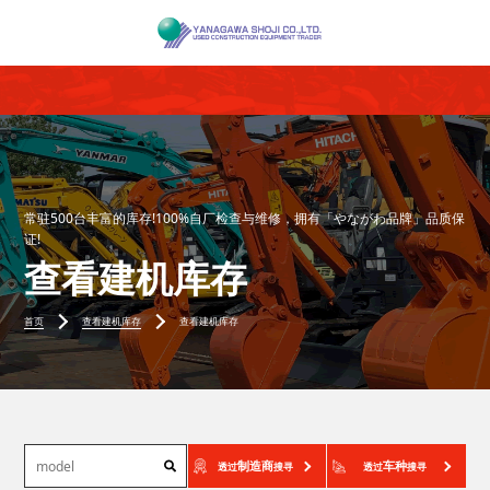
常驻500台丰富的库存!100%自厂检查与维修，拥有「やながわ品牌」品质保
证!
查看建机库存
首页
查看建机库存
查看建机库存
制造商
车种
透过
搜寻
透过
搜寻