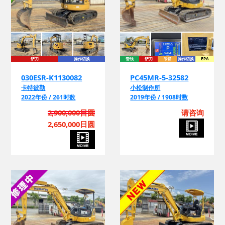
铲刀
操作切换
管线
铲刀
吊臂
操作切换
EPA
030ESR-K1130082
PC45MR-5-32582
卡特彼勒
小松制作所
2022年份 / 261时数
2019年份 / 1908时数
2,900,000日圆
请咨询
2,650,000日圆