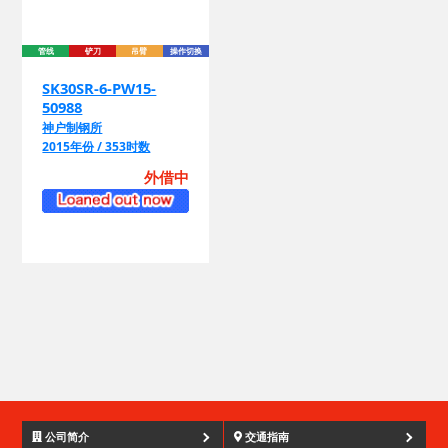
管线
铲刀
吊臂
操作切换
SK30SR-6-PW15-
50988
神户制钢所
2015年份 / 353时数
外借中
管
公司简介
交通指南