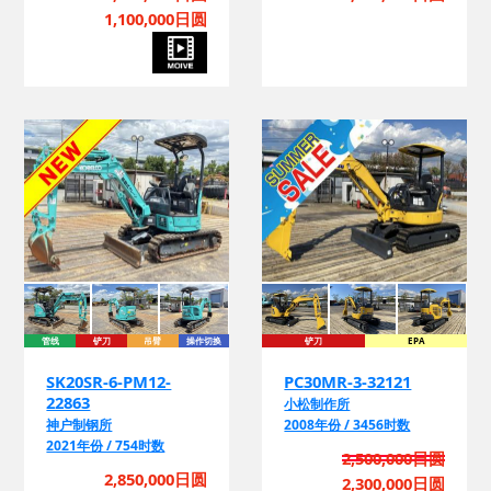
询
1,100,000日圆
管线
铲刀
吊臂
操作切换
铲刀
EPA
换
SK20SR-6-PM12-
PC30MR-3-32121
22863
小松制作所
神户制钢所
2008年份 / 3456时数
2021年份 / 754时数
2,500,000日圆
询
2,850,000日圆
2,300,000日圆