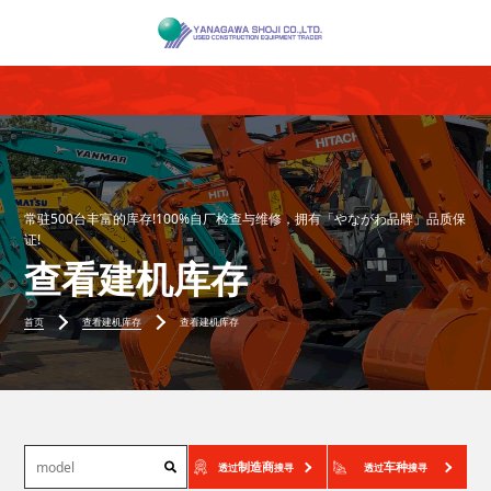
常驻500台丰富的库存!100%自厂检查与维修，拥有「やながわ品牌」品质保
证!
查看建机库存
首页
查看建机库存
查看建机库存
制造商
车种
透过
搜寻
透过
搜寻