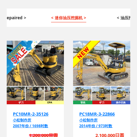
ng Repaired >
< 迷你油压挖掘机 >
< 油压挖掘
铲刀
EPA
管线
铲刀
操作切换
EPA
PC10MR-2-35126
PC18MR-3-22866
小松制作所
小松制作所
2007年份 / 1698时数
2014年份 / 973时数
1,200,000日圆
2,100,000日圆