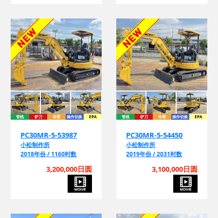
管线
铲刀
吊臂
操作切换
EPA
管线
铲刀
吊臂
操作切换
EPA
PC30MR-5-53987
PC30MR-5-54450
小松制作所
小松制作所
2018年份 / 1160时数
2019年份 / 2031时数
3,200,000日圆
3,100,000日圆
管