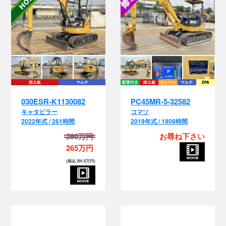
排土板
マルチ
配管付き
排土板
クレーン
マルチ
EPA
030ESR-K1130082
PC45MR-5-32582
キャタピラー
コマツ
2022年式 / 261時間
2019年式 / 1908時間
290万円
お尋ね下さい
265万円
(税込 291.5万円)