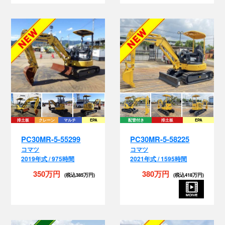
排土板
クレーン
マルチ
EPA
配管付き
排土板
EPA
PC30MR-5-55299
PC30MR-5-58225
コマツ
コマツ
2019年式 / 975時間
2021年式 / 1595時間
350万円
380万円
(税込385万円)
(税込418万円)