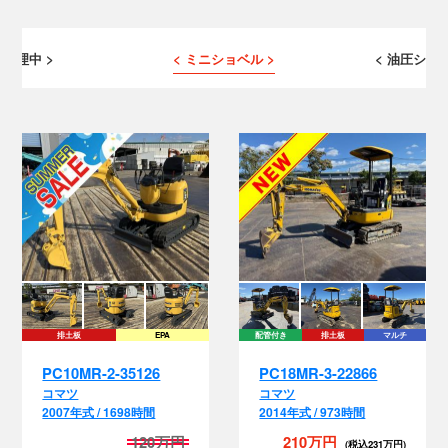
 修理中 >
< ミニショベル >
< 油圧ショベ
排土板
EPA
配管付き
排土板
マルチ
EPA
PC10MR-2-35126
PC18MR-3-22866
コマツ
コマツ
2007年式 / 1698時間
2014年式 / 973時間
120万円
210万円
(税込231万円)