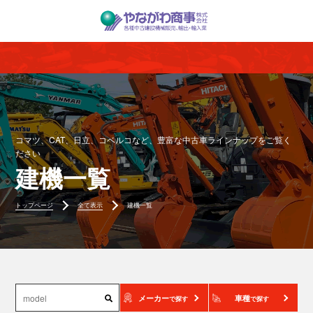
コマツ、CAT、日立、コベルコなど、豊富な中古車ラインナップをご覧く
ださい
建機一覧
トップページ
全て表示
建機一覧
メーカー
車種
で探す
で探す