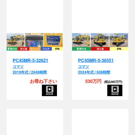
配管付き
排土板
クレーン
マルチ
EPA
配管付き
排土板
EPA
PC45MR-5-32621
PC45MR-5-36551
コマツ
コマツ
2019年式 / 2049時間
2024年式 / 508時間
お尋ね下さい
530万円
(税込583万円)