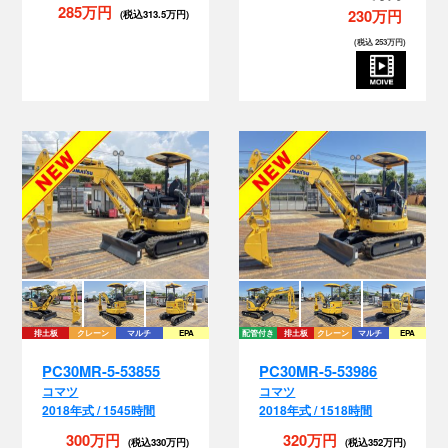
285万円
230万円
(税込313.5万円)
(税込 253万円)
排土板
クレーン
マルチ
EPA
配管付き
排土板
クレーン
マルチ
EPA
PC30MR-5-53855
PC30MR-5-53986
コマツ
コマツ
い
2018年式 / 1545時間
2018年式 / 1518時間
300万円
320万円
(税込330万円)
(税込352万円)