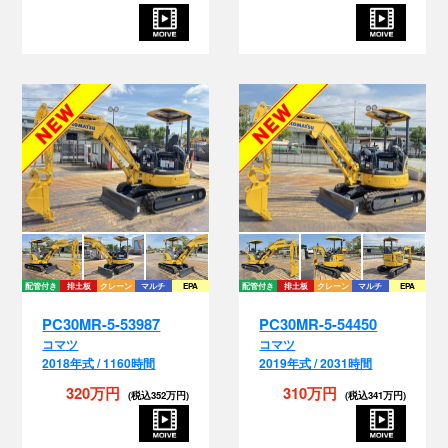
配管付き
排土板
クレーン
マルチ
EPA
配管付き
排土板
クレーン
マルチ
EPA
PC30MR-5-53987
PC30MR-5-54450
コマツ
コマツ
2018年式 / 1160時間
2019年式 / 2031時間
320万円
310万円
(税込352万円)
(税込341万円)
配管