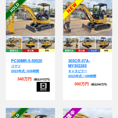
配管付き
排土板
EPA
配管付き
排土板
マルチ
EPA
PC30MR-5-59520
303CR-07A-
MY302265
コマツ
2023年式 / 636時間
キャタピラー
2023年式 / 189時間
340万円
(税込374万円)
500万円
(税込550万円)