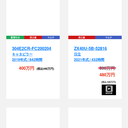
配
配管付き
排土板
マルチ
排土板
マルチ
304E2CR-FC200204
ZX40U-5B-52816
キャタピラー
日立
2019年式 / 842時間
2021年式 / 432時間
400万円
500万円
(税込440万円)
480万円
(税込 528万円)