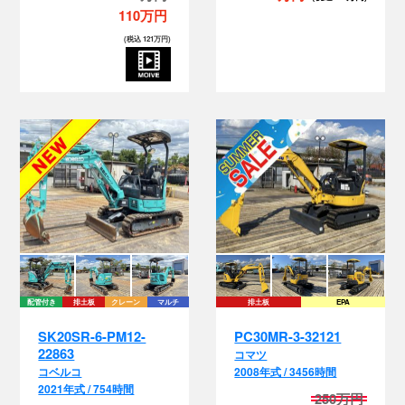
い
110万円
(税込 121万円)
チ
配管付き
排土板
クレーン
マルチ
排土板
EPA
SK20SR-6-PM12-
PC30MR-3-32121
22863
コマツ
コベルコ
2008年式 / 3456時間
い
2021年式 / 754時間
250万円