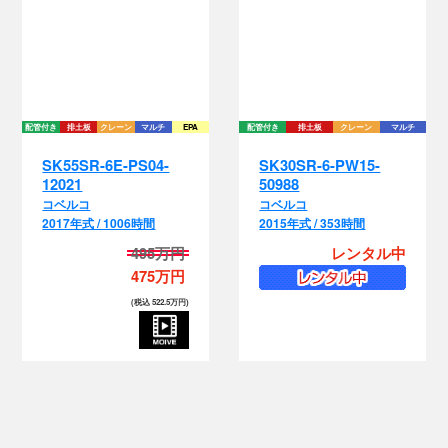
配管付き
排土板
クレーン
マルチ
EPA
配管付き
排土板
クレーン
マルチ
配
SK55SR-6E-PS04-
SK30SR-6-PW15-
12021
50988
コベルコ
コベルコ
2017年式 / 1006時間
2015年式 / 353時間
495万円
レンタル中
475万円
(税込 522.5万円)