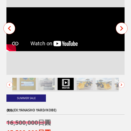
SUMMER SALE
價格(EX:YANASHO YARD/KOBE)
16,500,000日圓