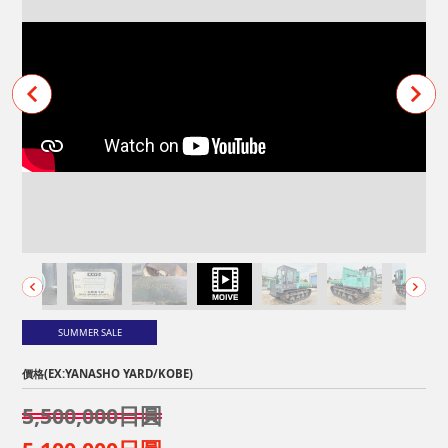
SUMMER SALE
價格(EX:YANASHO YARD/KOBE)
5,500,000日圓