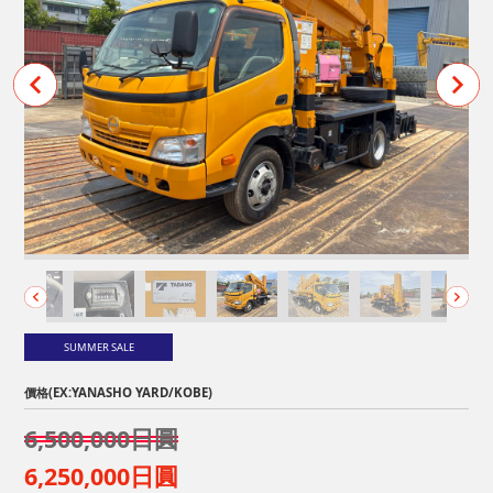
SUMMER SALE
價格(EX:YANASHO YARD/KOBE)
6,500,000日圓
6,250,000日圓