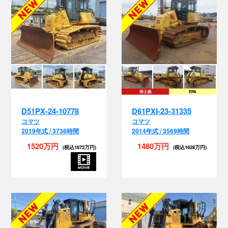
排土板
EPA
D51PX-24-10778
D61PXI-23-31335
コマツ
コマツ
2019年式 / 3736時間
2014年式 / 3569時間
1520万円
1480万円
(税込1672万円)
(税込1628万円)