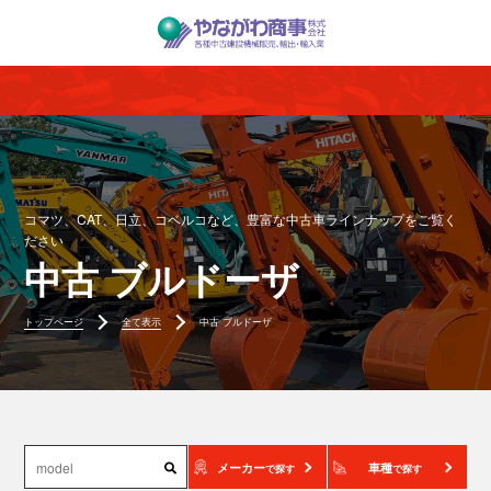
コマツ、CAT、日立、コベルコなど、豊富な中古車ラインナップをご覧く
ださい
中古 ブルドーザ
トップページ
全て表示
中古 ブルドーザ
メーカー
車種
で探す
で探す