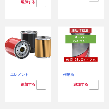
追加する
エレメント
作動油
追加する
追加する