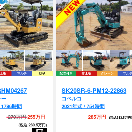
土板
マルチ
EPA
配管付き
排土板
クレーン
マル
RHM04267
SK20SR-6-PM12-22863
ラー
コベルコ
/ 1786時間
2021年式 / 754時間
270万円
255万円
285万円
(税込313.5万円
(税込 280.5万円)