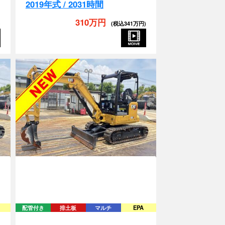
310万円
)
(税込341万円)
配管付き
排土板
マルチ
EPA
303CR-07A-MY302265