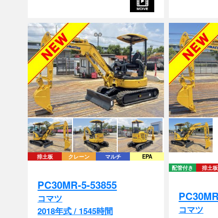
排土板
クレーン
マルチ
EPA
配管付き
排土板
PC30MR-5-53855
PC30MR
コマツ
コマツ
2018年式 / 1545時間
2018年式 