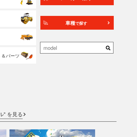
車種
で探す
ト＆パーツ
ル" を見る