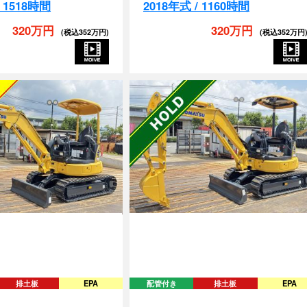
320万円
320万円
(税込352万円)
(税込352万円
排土板
EPA
配管付き
排土板
EPA
-5-58225
PC30MR-5-59520