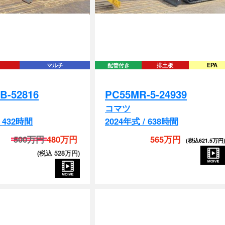
マルチ
配管付き
排土板
EPA
B-52816
PC55MR-5-24939
コマツ
/ 432時間
2024年式 / 638時間
500万円
480万円
565万円
(税込 528万円)
(税込621.5万円