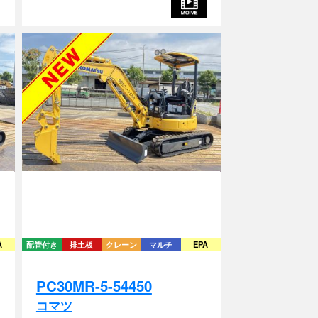
A
配管付き
排土板
クレーン
マルチ
EPA
PC30MR-5-54450
コマツ
2019年式 / 2031時間