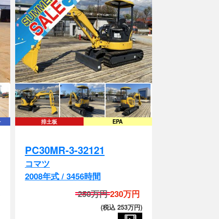
チ
排土板
EPA
PC30MR-3-32121
コマツ
2008年式 / 3456時間
250万円
230万円
)
(税込 253万円)