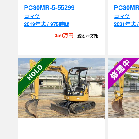
コマツ
コマツ
2019年式 / 975時間
2021年式 
350万円
(税込385万円)
排土板
マルチ
配管付き
排土板