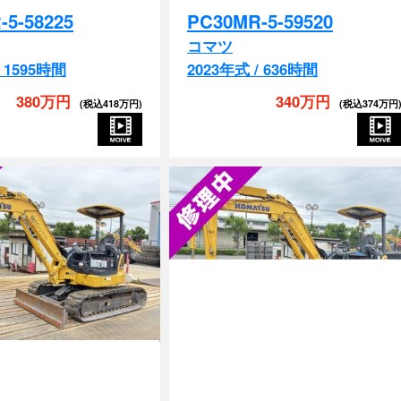
コマツ
/ 1595時間
2023年式 / 636時間
380万円
340万円
(税込418万円)
(税込374万円
クレーン
マルチ
EPA
配管付き
排土板
クレーン
マルチ
EP