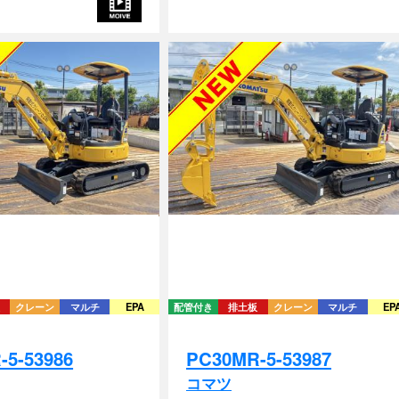
クレーン
マルチ
EPA
配管付き
排土板
クレーン
マルチ
EP
-5-53986
PC30MR-5-53987
コマツ
/ 1518時間
2018年式 / 1160時間