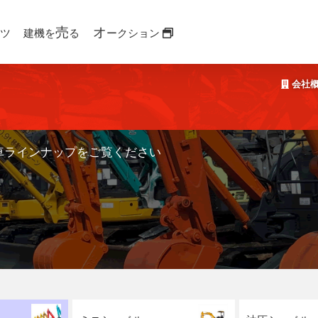
売
オ
ツ
建機を
る
ークション
会社
車ラインナップをご覧ください