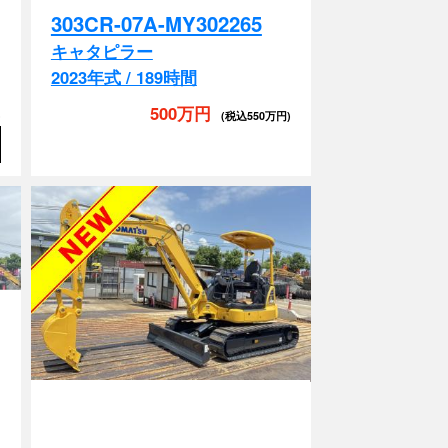
キャタピラー
2023年式 / 189時間
500万円
)
(税込550万円)
A
配管付き
排土板
EPA