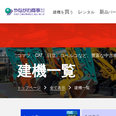
買
レ
新
建機を
う
ンタル
品パー
コマツ、CAT、日立、コベルコなど、豊富な中古
建機一覧
トップページ
全て表示
建機一覧