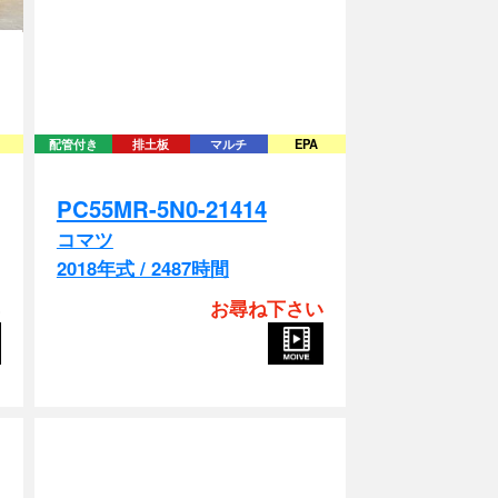
配管付き
排土板
マルチ
EPA
PC55MR-5N0-21414
コマツ
2018年式 / 2487時間
お尋ね下さい
)