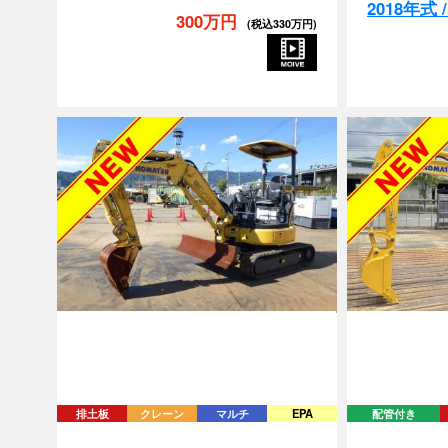
300万円
(税込330万円)
排土板
クレーン
マルチ
EPA
配管付き
PC30MR-5-55299
PC30MR