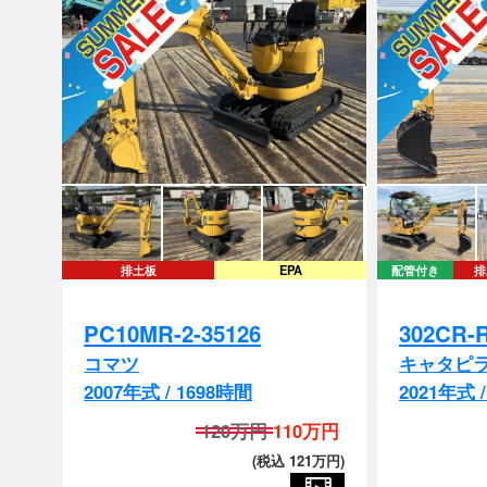
排土板
EPA
配管付き
排
PC10MR-2-35126
302CR-
コマツ
キャタピ
2007年式 / 1698時間
2021年式 
120万円
110万円
(税込 121万円)