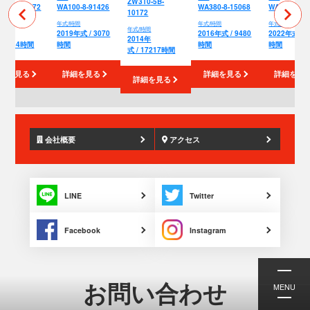
ZW310-5B-
7-80C6-3172
WA100-8-91426
WA380-8-15068
WA380-8-16
10172
/時間
年式/時間
年式/時間
年式/時間
年式/時間
15年
2019年式 / 3070
2016年式 / 9480
2022年式 / 3
2014年
 15834時間
時間
時間
時間
式 / 17217時間
細を見る
詳細を見る
詳細を見る
詳細を見
詳細を見る
会社概要
アクセス
LINE
Twitter
Facebook
Instagram
お問い合わせ
MENU