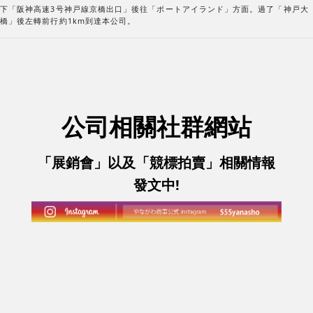
下「阪神高速3号神戸線京橋出口」後往「ポートアイランド」方面。過了「神戸大
橋」後左轉前行約1km到達本公司。
公司相關社群網站
「展銷會」以及「競標拍賣」相關情報
發文中!