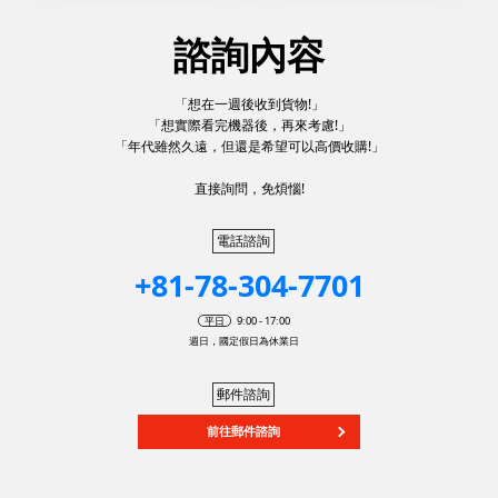
諮詢內容
「想在一週後收到貨物!」
「想實際看完機器後，再來考慮!」
「年代雖然久遠，但還是希望可以高價收購!」
直接詢問，免煩惱!
電話諮詢
+81-78-304-7701
平日
9:00 - 17:00
週日，國定假日為休業日
郵件諮詢
前往郵件諮詢