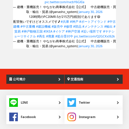
pic.twitter.com/nvcbY6GXIa
— 建機・重機販売！ やながわ商事株式会社【公式】 中古建機販売・買
取・輸出・貿易 (@yanasho_system)
January 30, 2026
120時間のPC20MR-5が215万円(税別)であります😆
配管無いですけどオススメです🎵
#兵庫
#神戸
#ポートアイランド
#中古
建機
#中古重機
#建設機械
#販売中
#修理
#部品
#メンテナンス
#輸出
#
貿易
#神戸動物王国
#IKEA
#イケア
#神戸空港
#近い場所です
#ヤナシ
ョーリサイクル
#再生
#廃棄
#処分受付中
pic.twitter.com/Q2GCKxI62k
— 建機・重機販売！ やながわ商事株式会社【公式】 中古建機販売・買
取・輸出・貿易 (@yanasho_system)
January 30, 2026
公司簡介
交通指南
LINE
Twitter
Facebook
Instagram