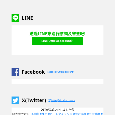
LINE
透過LINE來進行諮詢及審查吧!
LINE Official account
Facebook
Facebook Official account >
X(Twitter)
X(Twitter) Official account >
D6Tが完成いたしました🤩
販売中です✨！
#兵庫
#神戸
#ポートアイランド
#中古建機
#中古重機
#