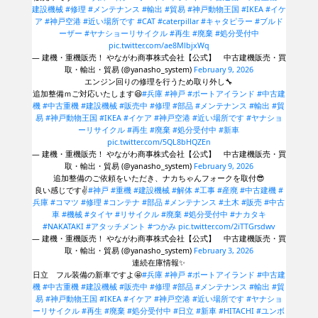
建設機械
#修理
#メンテナンス
#輸出
#貿易
#神戸動物王国
#IKEA
#イケ
ア
#神戸空港
#近い場所です
#CAT
#caterpillar
#キャタピラー
#ブルド
ーザー
#ヤナショーリサイクル
#再生
#廃棄
#処分受付中
pic.twitter.com/ae8MlbjxWq
— 建機・重機販売！ やながわ商事株式会社【公式】 中古建機販売・買
取・輸出・貿易 (@yanasho_system)
February 9, 2026
エンジン回りの修理を行うため取り外し🔧
追加整備ｍご対応いたします😆
#兵庫
#神戸
#ポートアイランド
#中古建
機
#中古重機
#建設機械
#販売中
#修理
#部品
#メンテナンス
#輸出
#貿
易
#神戸動物王国
#IKEA
#イケア
#神戸空港
#近い場所です
#ヤナショ
ーリサイクル
#再生
#廃棄
#処分受付中
#新車
pic.twitter.com/5QL8bHQZEn
— 建機・重機販売！ やながわ商事株式会社【公式】 中古建機販売・買
取・輸出・貿易 (@yanasho_system)
February 9, 2026
追加整備のご依頼をいただき、ナカちゃんフォークを取付😎
良い感じです✌️
#神戸
#重機
#建設機械
#解体
#工事
#産廃
#中古建機
#
兵庫
#コマツ
#修理
#コンテナ
#部品
#メンテナンス
#土木
#販売
#中古
車
#機械
#タイヤ
#リサイクル
#廃棄
#処分受付中
#ナカタキ
#NAKATAKI
#アタッチメント
#つかみ
pic.twitter.com/2iTTGrsdwv
— 建機・重機販売！ やながわ商事株式会社【公式】 中古建機販売・買
取・輸出・貿易 (@yanasho_system)
February 3, 2026
連続在庫情報✨
日立 フル装備の新車ですよ🤩
#兵庫
#神戸
#ポートアイランド
#中古建
機
#中古重機
#建設機械
#販売中
#修理
#部品
#メンテナンス
#輸出
#貿
易
#神戸動物王国
#IKEA
#イケア
#神戸空港
#近い場所です
#ヤナショ
ーリサイクル
#再生
#廃棄
#処分受付中
#日立
#新車
#HITACHI
#ユンボ