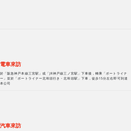
電車來訪
於「阪急神戸本線三宮駅」或「JR神戸線三ノ宮駅」下車後，轉乘「ポートライナ
ー」並於「ポートライナー北埠頭行き・北埠頭駅」下車，徒歩15分左右即可到達
本公司
汽車來訪