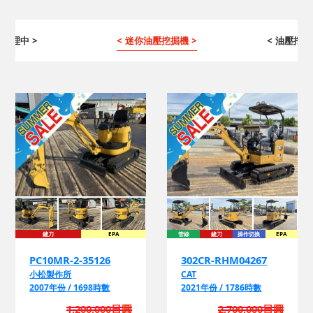
 修理中 >
< 迷你油壓挖掘機 >
< 油壓挖掘
鏟刀
EPA
管線
鏟刀
操作切換
EPA
EPA
PC10MR-2-35126
302CR-RHM04267
小松製作所
CAT
2007年份 / 1698時數
2021年份 / 1786時數
1,200,000日圓
2,700,000日圓