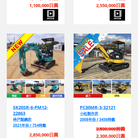
詢
1,100,000日圓
2,550,000日圓
管線
鏟刀
吊臂
操作切換
鏟刀
EPA
換
SK20SR-6-PM12-
PC30MR-3-32121
22863
小松製作所
神戶製鋼所
2008年份 / 3456時數
2021年份 / 754時數
2,500,000日圓
詢
2,850,000日圓
2,300,000日圓