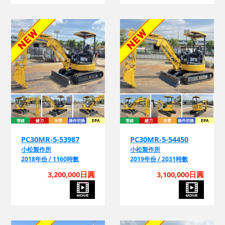
管線
鏟刀
吊臂
操作切換
EPA
管線
鏟刀
吊臂
操作切換
EPA
PC30MR-5-53987
PC30MR-5-54450
小松製作所
小松製作所
2018年份 / 1160時數
2019年份 / 2031時數
3,200,000日圓
3,100,000日圓
管