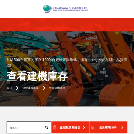
常駐500台豐富的庫存!100%自廠檢查與維修，擁有「やながわ品牌」品質保
證!
查看建機庫存
首頁
查看建機庫存
查看建機庫存
製造商
車種
透過
搜尋
透過
搜尋