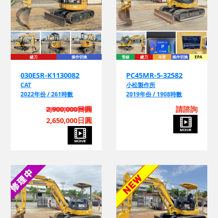
鏟刀
操作切換
管線
鏟刀
吊臂
操作切換
EPA
030ESR-K1130082
PC45MR-5-32582
CAT
小松製作所
2022年份 / 261時數
2019年份 / 1908時數
2,900,000日圓
請諮詢
2,650,000日圓