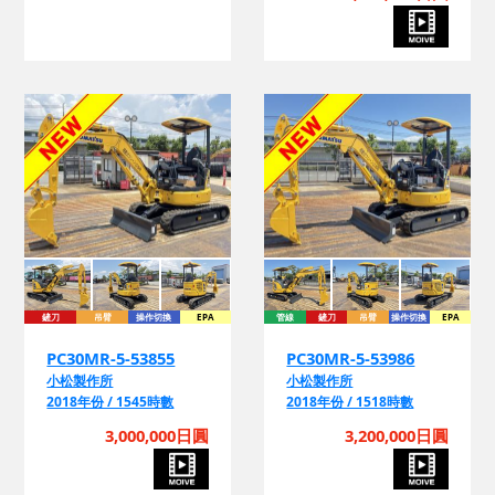
鏟刀
吊臂
操作切換
EPA
管線
鏟刀
吊臂
操作切換
EPA
PC30MR-5-53855
PC30MR-5-53986
小松製作所
小松製作所
2018年份 / 1545時數
2018年份 / 1518時數
3,000,000日圓
3,200,000日圓
詢