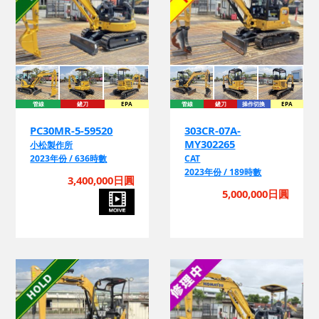
管線
鏟刀
EPA
管線
鏟刀
操作切換
EPA
PC30MR-5-59520
303CR-07A-
MY302265
小松製作所
2023年份 / 636時數
CAT
2023年份 / 189時數
3,400,000日圓
5,000,000日圓