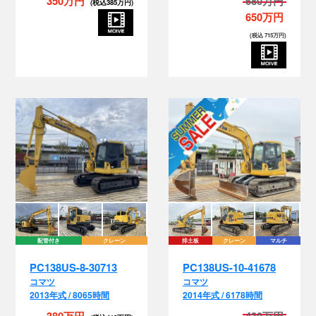
350万円
680万円
(税込385万円)
650万円
(税込 715万円)
配管付き
クレーン
排土板
クレーン
マルチ
PC138US-8-30713
PC138US-10-41678
コマツ
コマツ
2013年式 / 8065時間
2014年式 / 6178時間
380万円
430万円