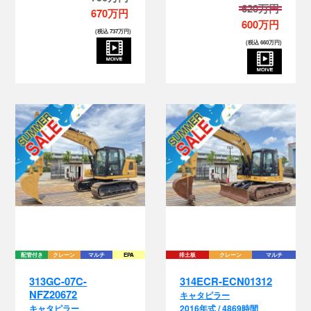
670万円
600万円
(税込 737万円)
(税込 660万円)
配管付き
クレーン
マルチ
EPA
排土板
クレーン
マルチ
313GC-07C-
314ECR-ECN01312
NFZ20672
キャタピラー
キャタピラー
2016年式 / 4869時間
2022年式 / 199時間
470万円