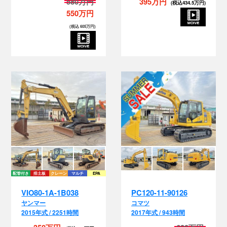
580万円
395万円
(税込434.5万円)
550万円
(税込 605万円)
配管付き
排土板
クレーン
マルチ
EPA
VIO80-1A-1B038
PC120-11-90126
ヤンマー
コマツ
2015年式 / 2251時間
2017年式 / 943時間