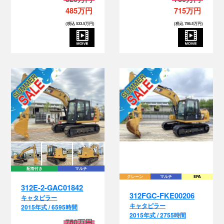
485万円
715万円
(税込 533.5万円)
(税込 786.5万円)
配管付き
マルチ
クレーン
マルチ
EPA
312E-2-GAC01842
312FGC-FKE00206
キャタピラー
キャタピラー
2015年式 / 6595時間
2015年式 / 2755時間
750万円
620万円