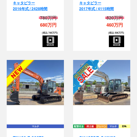
780万円
520万円
680万円
460万円
(税込 748万円)
(税込 506万円)
マルチ
配管付き
排土板
クレーン
マルチ
EPA
ZX120-7-96672
SK135SR-5-YY08-
042300
日立
2022年式 / 1063時間
コベルコ
2020年式 / 3746時間