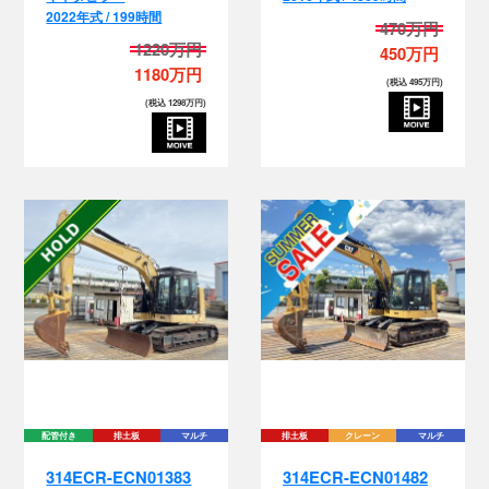
1220万円
450万円
1180万円
(税込 495万円)
(税込 1298万円)
配管付き
排土板
マルチ
排土板
クレーン
マルチ
314ECR-ECN01383
314ECR-ECN01482
キャタピラー
キャタピラー
2016年式 / 2428時間
2017年式 / 4115時間