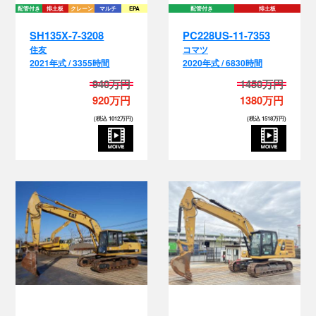
住友
コマツ
2021年式 / 3355時間
2020年式 / 6830時間
940万円
1450万円
920万円
1380万円
(税込 1012万円)
(税込 1518万円)
配管付き
配管付き
クレーン
マルチ
EPA