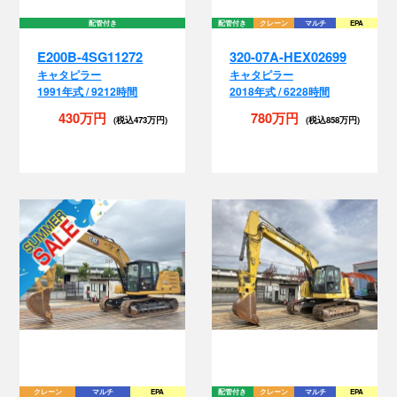
E200B-4SG11272
320-07A-HEX02699
キャタピラー
キャタピラー
1991年式 / 9212時間
2018年式 / 6228時間
430万円
780万円
(税込473万円)
(税込858万円)
クレーン
マルチ
EPA
配管付き
クレーン
マルチ
EPA
320-07F-MYK30207
SK235SR-5-YF08-
04041
キャタピラー