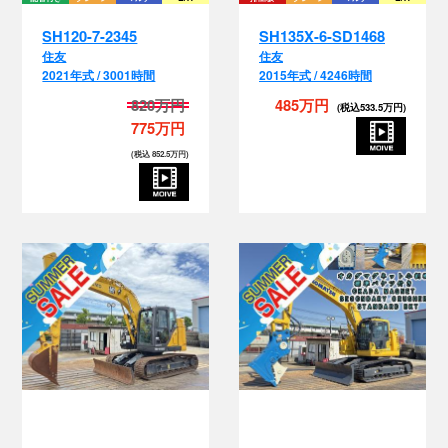
2021年式 / 3001時間
2015年式 / 4246時間
820万円
485万円
(税込533.5万円)
775万円
(税込 852.5万円)
配管付き
排土板
クレーン
マルチ
EPA
配管付き
排土板
SH135X-7-3208
PC228US-11-7353