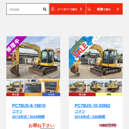
メーカー
車種
で探す
で探す
排土板
クレーン
マルチ
排土板
EPA
PC78US-8-19810
PC78US-10-33962
コマツ
コマツ
2013年式 / 3045時間
2018年式 / 346時間
お尋ね下さい
450万円