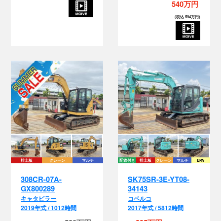
540万円
(税込 594万円)
排土板
クレーン
マルチ
配管付き
排土板
クレーン
マルチ
EPA
308CR-07A-
SK75SR-3E-YT08-
GX800289
34143
キャタピラー
コベルコ
2019年式 / 1012時間
2017年式 / 5812時間