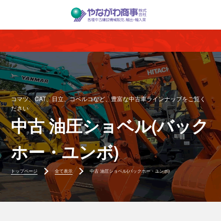
コマツ、CAT、日立、コベルコなど、豊富な中古車ラインナップをご覧く
ださい
中古 油圧ショベル(バック
ホー・ユンボ)
トップページ
全て表示
中古 油圧ショベル(バックホー・ユンボ)