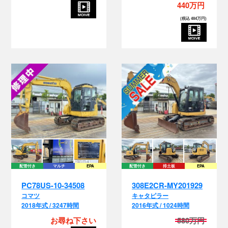
440万円
(税込 484万円)
配管付き
マルチ
EPA
配管付き
排土板
EPA
PC78US-10-34508
308E2CR-MY201929
コマツ
キャタピラー
2018年式 / 3247時間
2016年式 / 1024時間
お尋ね下さい
580万円