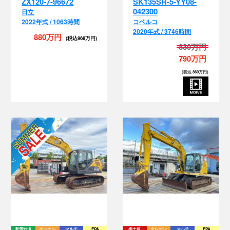
880万円
(税込968万円)
830万円
790万円
(税込 869万円)
配管付き
クレーン
マルチ
EPA
排土板
クレーン
マルチ
EPA
SH120-7-2345
SH135X-6-SD1468
住友
住友