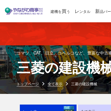
買
レ
新
建機を
う
ンタル
品パー
コマツ、CAT、日立、コベルコなど、豊富な中古
三菱の建設機
トップページ
全て表示
三菱の建設機械