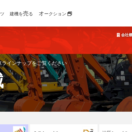
売
オ
ツ
建機を
る
ークション
会社
車ラインナップをご覧ください
械