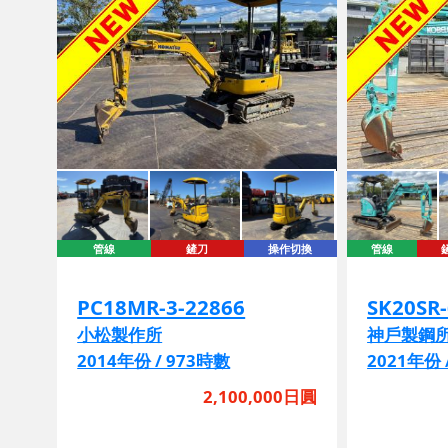
管線
鏟刀
操作切換
管線
PC18MR-3-22866
SK20SR
小松製作所
神戶製鋼
2014年份 / 973時數
2021年份 
2,100,000日圓