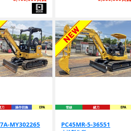
鏟刀
操作切換
EPA
管線
鏟刀
EPA
07A-MY302265
PC45MR-5-36551
小松製作所