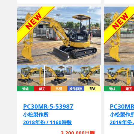
管線
鏟刀
吊臂
操作切換
EPA
管線
鏟刀
PC30MR-5-53987
PC30MR
小松製作所
小松製作
2018年份 / 1160時數
2019年份 
3,200,000日圓