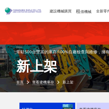
租
建設機械購買
全新零
借機械
常駐500台豐富的庫存!100%自廠檢查與維修，擁
新上架
首頁
查看建機庫存
新上架