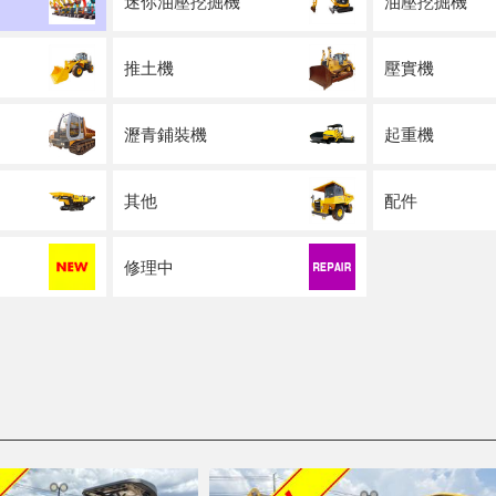
迷你油壓挖掘機
油壓挖掘機
推土機
壓實機
瀝青鋪裝機
起重機
其他
配件
修理中