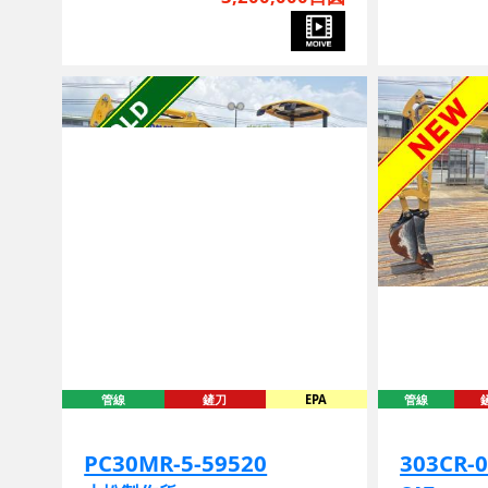
管線
鏟刀
EPA
管線
PC30MR-5-59520
303CR-
小松製作所
CAT