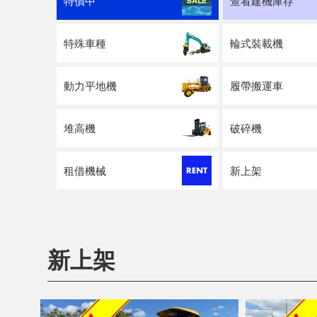
特價中
查看建機庫存
特殊車種
輪式裝載機
動力平地機
履帶搬運車
堆高機
破碎機
租借機械
新上架
新上架