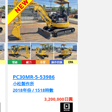
管線
鏟刀
吊臂
操作切換
EPA
PC30MR-5-53986
小松製作所
2018年份 / 1518時數
圓
3,200,000日圓