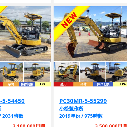
吊臂
操作切換
EPA
鏟刀
吊臂
操作切換
EPA
-5-54450
PC30MR-5-55299
所
小松製作所
/ 2031時數
2019年份 / 975時數
3,100,000日圓
3,500,000日