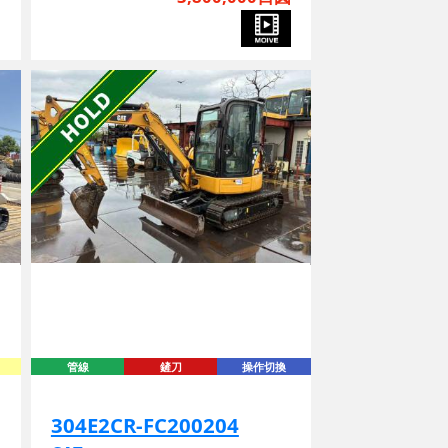
管線
鏟刀
操作切換
304E2CR-FC200204
CAT