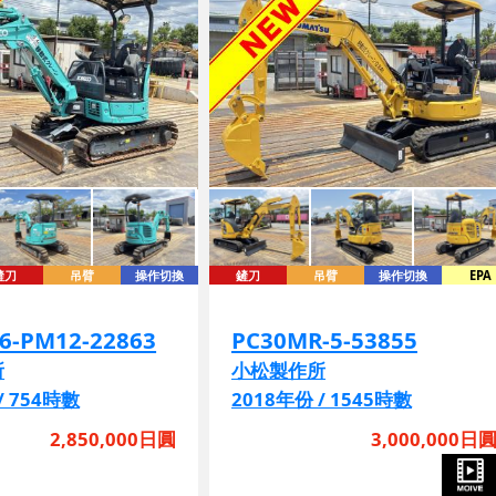
鏟刀
吊臂
操作切換
鏟刀
吊臂
操作切換
EPA
-6-PM12-22863
PC30MR-5-53855
所
小松製作所
/ 754時數
2018年份 / 1545時數
2,850,000日圓
3,000,000日