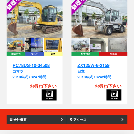
配管付き
マルチ
EPA
配管付き
排土板
PC78US-10-34508
ZX125W-6-2159
コマツ
日立
2018年式 / 3247時間
2018年式 / 8242時間
お尋ね下さい
お尋ね下さい
会社概要
アクセス