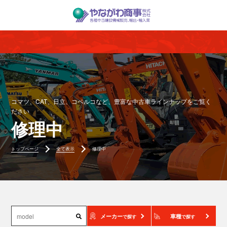
コマツ、CAT、日立、コベルコなど、豊富な中古車ラインナップをご覧く
ださい
修理中
トップページ
全て表示
修理中
メーカー
車種
で探す
で探す