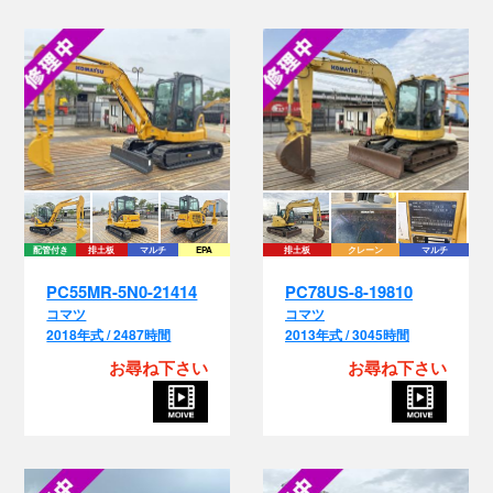
配管付き
排土板
マルチ
EPA
排土板
クレーン
マルチ
PC55MR-5N0-21414
PC78US-8-19810
コマツ
コマツ
2018年式 / 2487時間
2013年式 / 3045時間
お尋ね下さい
お尋ね下さい