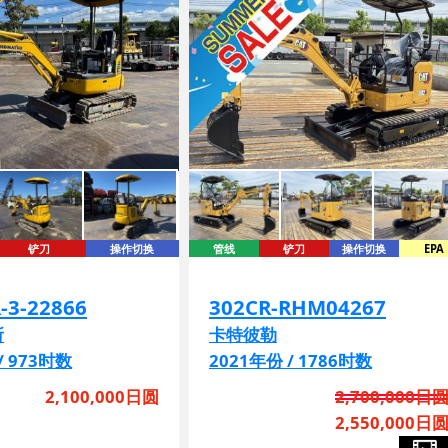
铲刀
操作切换
管线
铲刀
操作切换
EPA
-3-22866
302CR-RHM04267
所
卡特彼勒
/ 973时数
2021年份 / 1786时数
2,100,000日圆
2,700,000日
2,550,000日