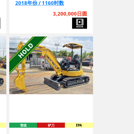
圆
3,200,000日圆
管线
铲刀
EPA