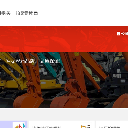
件购买
拍卖竞标
公司
有「やながわ品牌」品质保证!