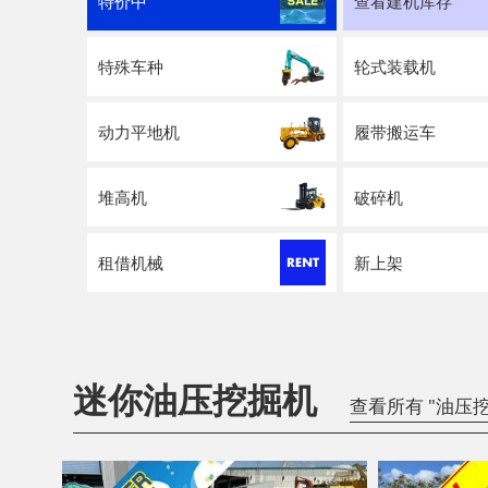
特价中
查看建机库存
特殊车种
轮式装载机
动力平地机
履带搬运车
堆高机
破碎机
租借机械
新上架
迷你油压挖掘机
查看所有 "油压