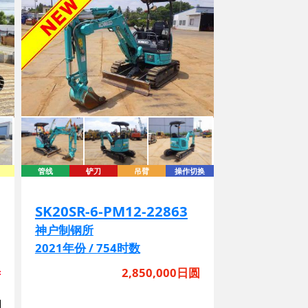
管线
铲刀
吊臂
操作切换
SK20SR-6-PM12-22863
神户制钢所
2021年份 / 754时数
圆
2,850,000日圆
圆