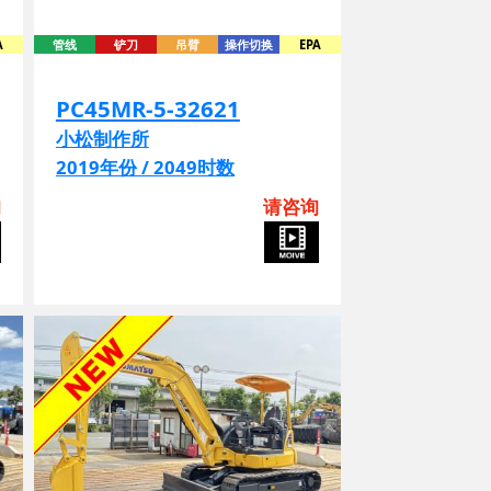
管线
铲刀
吊臂
操作切换
EPA
PC45MR-5-32621
小松制作所
2019年份 / 2049时数
询
请咨询