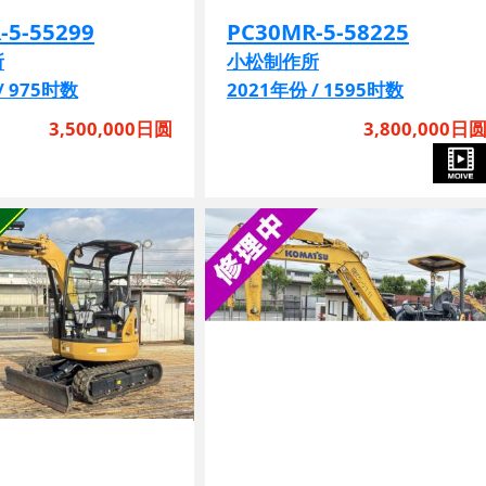
-5-55299
PC30MR-5-58225
所
小松制作所
/ 975时数
2021年份 / 1595时数
3,500,000日圆
3,800,000日
操作切换
管线
铲刀
吊臂
操作切换
EP