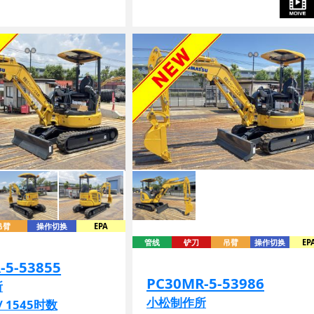
吊臂
操作切换
EPA
管线
铲刀
吊臂
操作切换
EP
-5-53855
PC30MR-5-53986
所
小松制作所
/ 1545时数
2018年份 / 1518时数