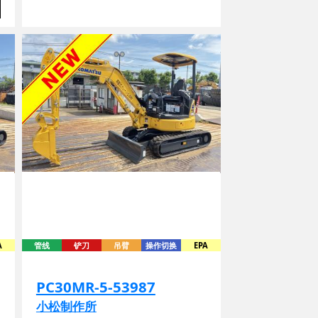
A
管线
铲刀
吊臂
操作切换
EPA
PC30MR-5-53987
小松制作所
2018年份 / 1160时数