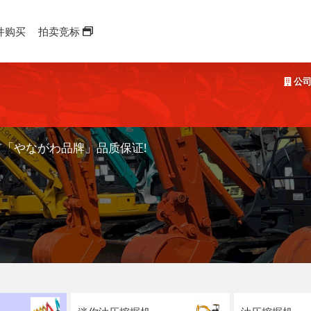
件购买
拍卖竞标
公司
有「やながわ品牌」品质保证!