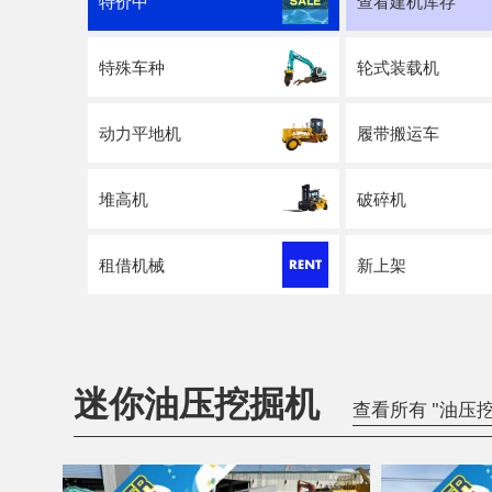
特价中
查看建机库存
特殊车种
轮式装载机
动力平地机
履带搬运车
堆高机
破碎机
租借机械
新上架
迷你油压挖掘机
查看所有 "油压