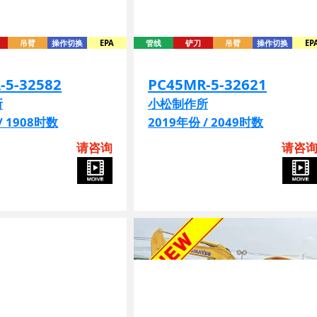
吊臂
操作切换
EPA
管线
铲刀
吊臂
操作切换
EP
-5-32582
PC45MR-5-32621
所
小松制作所
/ 1908时数
2019年份 / 2049时数
请咨询
请咨