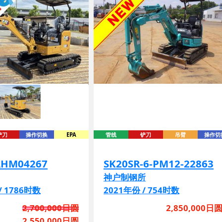
铲刀
操作切换
EPA
管线
铲刀
吊臂
操作切
RHM04267
SK20SR-6-PM12-22863
神户制钢所
/ 1786时数
2021年份 / 754时数
2,700,000日圆
2,850,000日
2,550,000日圆