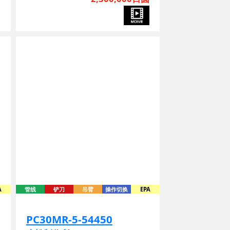
A
管线
铲刀
吊臂
操作切换
EPA
PC30MR-5-54450